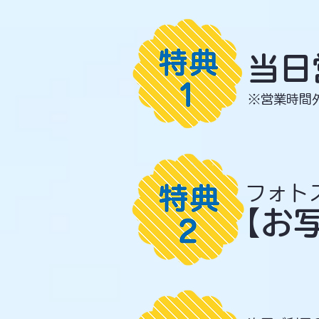
当日
​※営業時
フォト
【お