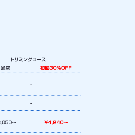
トリミングコース
通常
初回30％OFF
-
-
6,050～
¥4,240～