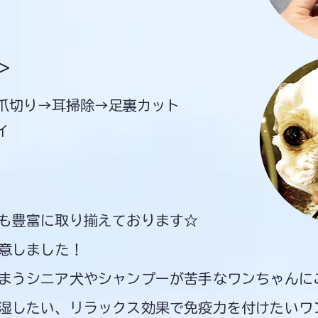
＞
→爪切り→耳掃除→足裏カット
イ
も豊富に取り揃えております☆
用意しました！
しまうシニア犬やシャンプーが苦手なワンちゃんに
湿したい、リラックス効果で免疫力を付けたいワ