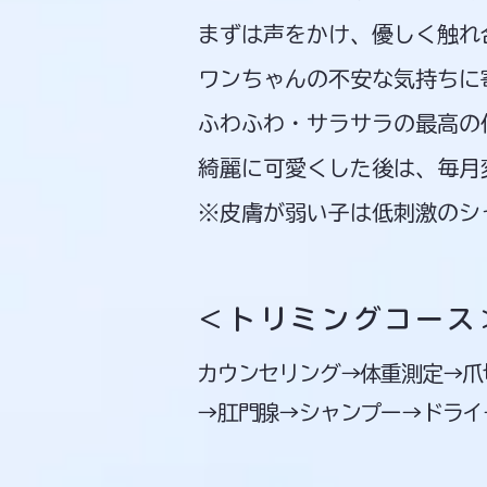
まずは声をかけ、優しく触れ
ワンちゃんの不安な気持ちに
ふわふわ・サラサラの最高の
​綺麗に可愛くした後は、毎
※皮膚が弱い子は低刺激のシ
＜トリミングコース
​カウンセリング→体重測定→
→肛門腺→シャンプー→ドライ