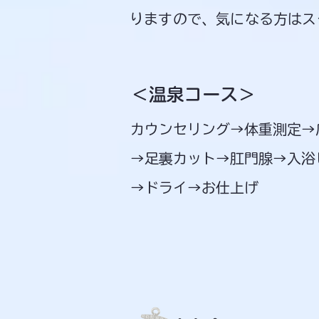
りますので、気になる方はス
＜温泉コース＞
​カウンセリング→体重測定
→足裏カット→肛門腺→入浴
→ドライ→お仕上げ