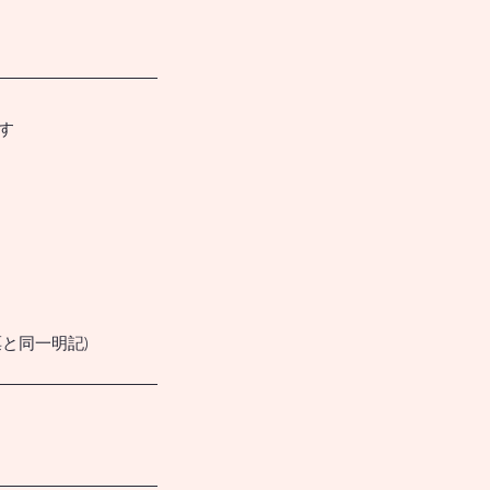
す
と同一明記)